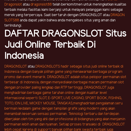
Dragonslot
atau
dragonslot88
telah berkomitmen untuk meningkatkan kualitas
terbaik melalui fasilitas kami berjanji untuk melayani pelanggan kami sebagai
merek yang terpercaya. Saat bertaruh dengan DRAGONSLOT atau
DRAGON
SLOTS88
anda dapat yakin bahwa anda mengakses situs yang aman dan
terlindungi.
DAFTAR DRAGONSLOT Situs
Judi Online Terbaik Di
Indonesia
DRAGONSLOT
atau
DRAGONSLOTS
hadir sebagai situs judi online terbaik di
Indonesia dengan banyak pilihan game yang menawarkan berbagai program
promo dan event menarik. DRAGONSLOT adalah situs pelopor permainan slot
terbesar di Indonesia, dengan menyediakan berbagai macam permainan slot
dengan provider paling lengkap dan RTP tertinggi, DRAGONSLOT
juga
menghadirkan berbagai game
taruhan online
dengan kualitar level
internasional seperti SLOT, E-SPORT, LIVE CASINO, SPORT BOOK, FISHING,
TOTO, IDN LIVE, MICKEY MOUSE, TANGKAS,menghadirkan pengalaman seru
bermain kedalam game dengan tampilan grafik yang modern yang akan
menambah keseruan sensasi permainan. Teknologi terbaru dan terdepan
dikerjakan oleh tim yang ahli dan profesional di bidangnya yang akan menjamin
permainan lebih aman dan nyaman. Setiap proses transaksi di DRAGONSLOT
lebih cepat karena di support banyak pilihan bank swasta terbaik juga