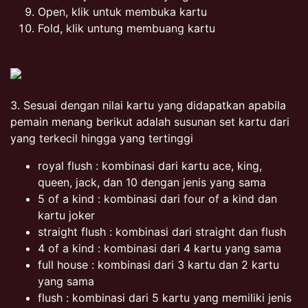
Open, klik untuk membuka kartu
Fold, klik untung membuang kartu
3. Sesuai dengan nilai kartu yang didapatkan apabila
pemain menang berikut adalah susunan set kartu dari
yang terkecil hingga yang tertinggi
royal flush : kombinasi dari kartu ace, king,
queen, jack, dan 10 dengan jenis yang sama
5 of a kind : kombinasi dari four of a kind dan
kartu joker
straight flush : kombinasi dari straight dan flush
4 of a kind : kombinasi dari 4 kartu yang sama
full house : kombinasi dari 3 kartu dan 2 kartu
yang sama
flush : kombinasi dari 5 kartu yang memiliki jenis