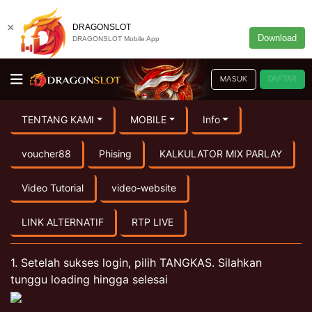
×
DRAGONSLOT
Download
DRAGONSLOT Mobile App
MASUK
DAFTAR
TENTANG KAMI
MOBILE
Info
voucher88
Phising
KALKULATOR MIX PARLAY
Video Tutorial
video-website
LINK ALTERNATIF
RTP LIVE
1. Setelah sukses login, pilih TANGKAS. Silahkan
tunggu loading hingga selesai